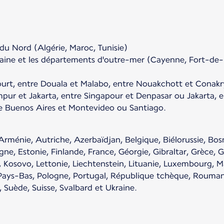
 du Nord (Algérie, Maroc, Tunisie)
taine et les départements d'outre-mer (Cayenne, Fort-de-
ourt, entre Douala et Malabo, entre Nouakchott et Conakr
ur et Jakarta, entre Singapour et Denpasar ou Jakarta, e
e Buenos Aires et Montevideo ou Santiago.
rménie, Autriche, Azerbaïdjan, Belgique, Biélorussie, Bos
e, Estonie, Finlande, France, Géorgie, Gibraltar, Grèce, Gr
ie, Kosovo, Lettonie, Liechtenstein, Lituanie, Luxembourg, 
ays-Bas, Pologne, Portugal, République tchèque, Roumani
, Suède, Suisse, Svalbard et Ukraine.