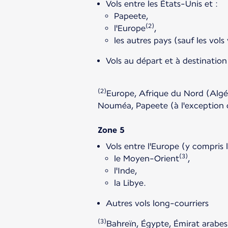
Vols entre les États-Unis et :
Papeete,
(2)
l'Europe
,
les autres pays (sauf les vols
Vols au départ et à destinatio
(2)
Europe, Afrique du Nord (Algér
Nouméa, Papeete (à l'exception d
Vols entre l'Europe (y compris l
(3)
le Moyen-Orient
,
l'Inde,
la Libye.
Autres vols long-courriers
(3)
Bahreïn, Égypte, Émirat arabes 