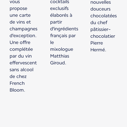
vous
cocktails
nouvelles
propose
exclusifs
douceurs
une carte
élaborés à
chocolatées
de vins et
partir
du chef
champagnes
d'ingrédients
pâtissier-
d'exception.
français par
chocolatier
Une offre
le
Pierre
complétée
mixologue
Hermé.
par du vin
Matthias
effervescent
Giroud.
sans alcool
de chez
French
Bloom.
Nouveau contenu disponible 1 sur 1