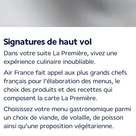
Signatures de haut vol
La Première, un
Dans votre suite La Première, vivez une
voyage au cœur de la
expérience culinaire inoubliable.
gastronomie française
Air France fait appel aux plus grands chefs
français pour l’élaboration des menus, le
choix des produits et des recettes qui
composent la carte La Première.
Choisissez votre menu gastronomique parmi
un choix de viande, de volaille, de poisson
ainsi qu’une proposition végétarienne.