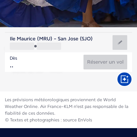
Costa Rica
Ile Maurice (MRU) - San Jose (SJO)
San José
Dès
21°C
Costa Rica
Réserver un vol
Durée du vol
Août
Les prévisions météorologiques proviennent de World
Weather Online. Air France-KLM n'est pas responsable de la
fiabilité de ces données.
© Textes et photographies : source EnVols